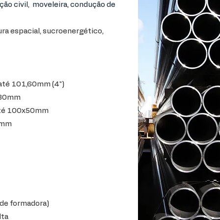
ão civil, moveleira, condução de
,
ura espacial, sucroenergético,
 até 101,60mm (4")
0x80mm
até 100x50mm
8mm
de formadora)
lta