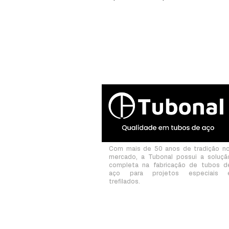
Com mais de 50 anos de tradição n
mercado, a Tubonal possui a soluçã
completa na fabricação de tubos d
aço para projetos especiais 
trefilados.