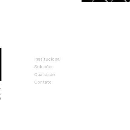
Menu
Siga-nos
Institucional
Soluções
Qualidade
Contato
o
o
e
e