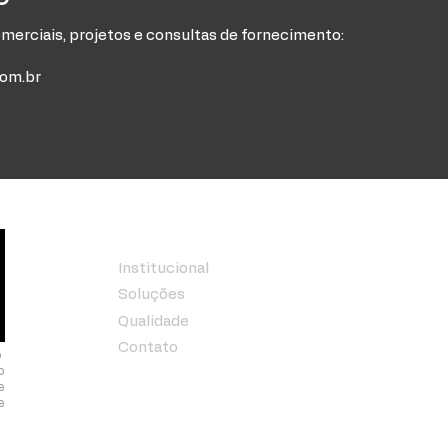
erciais, projetos e consultas de fornecimento:
com.br
Menu
Siga-nos
Institucional
Soluções
Qualidade
Contato
o
o
e
e