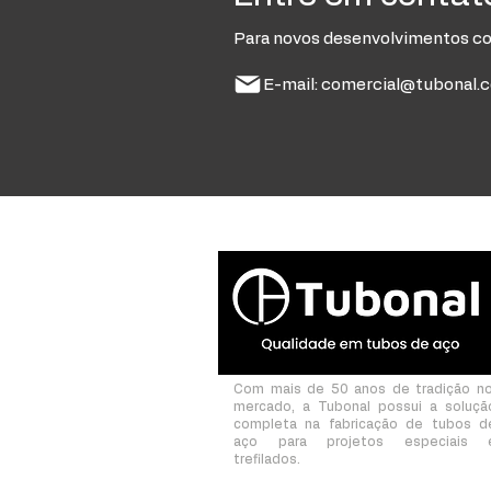
Para novos desenvolvimentos com
E-mail:
comercial@tubonal.
Com mais de 50 anos de tradição n
mercado, a Tubonal possui a soluçã
completa na fabricação de tubos d
aço para projetos especiais 
trefilados.